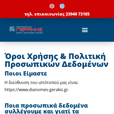
Μετάβαση
στο
τηλ. επικοινωνίας 23940 73185
περιεχόμενο
Όροι Χρήσης & Πολιτική
Προσωπικών Δεδομένων
Ποιοι Είμαστε
Η διεύθυνση του ιστότοπού μας είναι:
https://www.dianomes-gerakis.gr.
Ποια προσωπικά δεδομένα
συλλέγουμε και γιατί τα